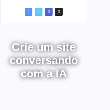
Crie um site
conversando
com a IA