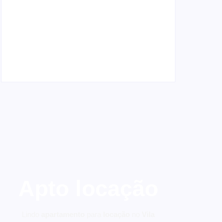
Locatário solidário: o que é, como funciona e
cuidados necessários
4 de janeiro de 2026
Apto locação
Lindo
apartamento
para
locação
no
Vila