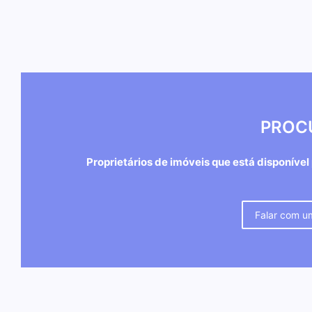
Por
Redação
-
21 de fevereiro de 2026
PROC
Proprietários de imóveis que está disponível
Falar com u