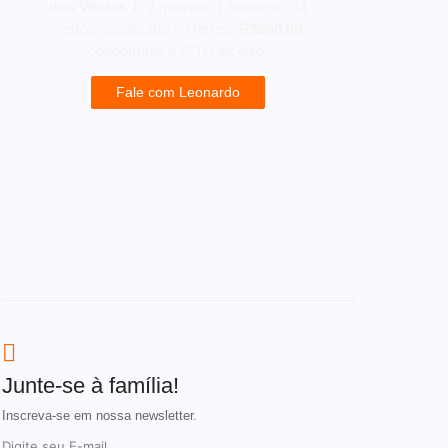
dos Ventos 1
, 2 quartos, 1 banheiro, 41
metros, localizado no térreo,
R$950,00
,
condomínio e IPTU incluso.
Fale com Leonardo
Junte-se à família!
Inscreva-se em nossa newsletter.
Digite seu E-mail