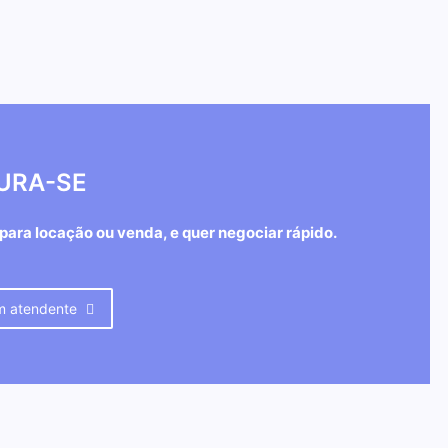
Por
Redação
Por
-
20 de fevereiro de 2026
URA-SE
 para locação ou venda, e quer negociar rápido.
m atendente