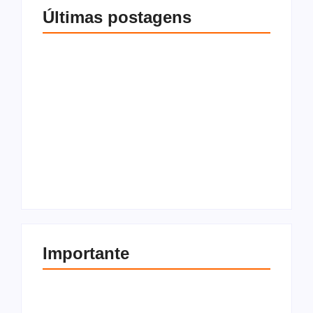
Últimas postagens
O que são os
O que é Cláusula
impostos sobre
resolutiva, tipos e
compra e venda de
como funciona na
imóvel? Tudo o que
compra e venda de
você precisa saber
imóveis
Por
Redação
Por
Redação
Importante