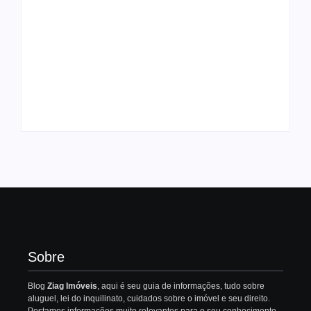
Como transferir bens
Entenda a diferença
pessoais para uma
entre locador e
holding familiar
locatário
Por
Redação
Por
Redação
Sobre
Blog
Ziag Imóveis
, aqui é seu guia de informações, tudo sobre
aluguel, lei do inquilinato, cuidados sobre o imóvel e seu direito.