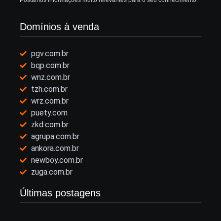
Postamos informações muito relevantes para o seu conhecimento.
Domínios à venda
pgv.com.br
bqp.com.br
wnz.com.br
tzh.com.br
wrz.com.br
puety.com
zkd.com.br
agrupa.com.br
ankora.com.br
newboy.com.br
zuga.com.br
Últimas postagens