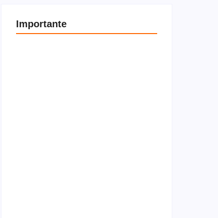
Importante
Entenda a diferença entre locador e locatário
4 de janeiro de 2026