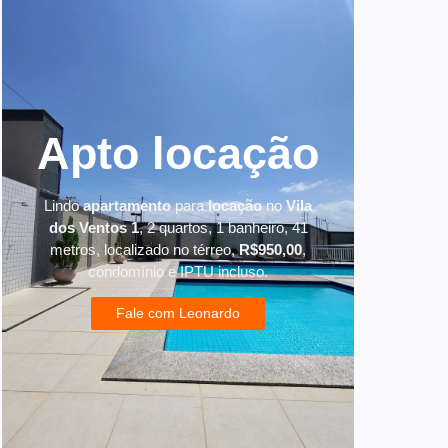
Apto locação
Lindo
apartamento
para
locação
no
Vila
dos Ventos 1
, 2 quartos, 1 banheiro, 41
metros, localizado no térreo,
R$950,00
,
condomínio e IPTU incluso.
Fale com Leonardo