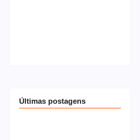
O que são os
O que é Cláusula
impostos sobre
resolutiva, tipos e
compra e venda de
como funciona na
imóvel? Tudo o que
compra e venda de
você precisa saber
imóveis
Por
Redação
Por
Redação
Últimas postagens