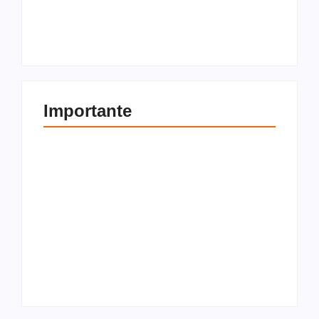
imóvel? Tudo o que
compra e venda de
você precisa saber
imóveis
Por
Redação
Por
Redação
Importante
Como transferir bens
Entenda a diferença
pessoais para uma
entre locador e
holding familiar
locatário
Por
Redação
Por
Redação