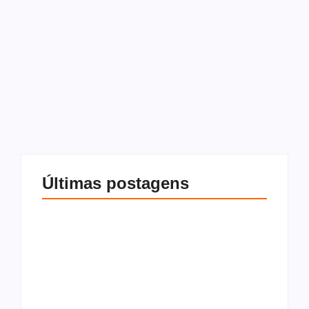
17 de janeiro de 2026
-
Sem comentários
Redação
Veja como transformar o quarto de hóspedes em um
ambiente aconchegante e funcional com dicas práticas de
decoração. Receber visitas em casa é uma oportunidade
de compartilhar momentos e demonstrar carinho. E um...
Leia mais
Últimas postagens
O que são os
O que é Cláusula
impostos sobre
resolutiva, tipos e
compra e venda de
como funciona na