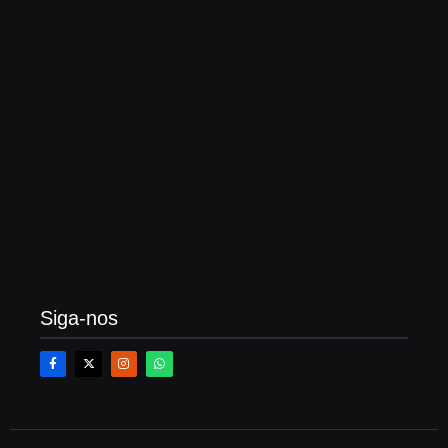
O que é averbação de construção, quanto custa?
Veja um passo a passo
21 de fevereiro de 2026
Siga-nos