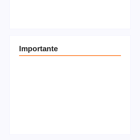
imóvel? Tudo o que
compra e venda de
você precisa saber
imóveis
Por
Redação
Por
Redação
Importante
Como transferir bens
Entenda a diferença
pessoais para uma
entre locador e
holding familiar
locatário
Por
Redação
Por
Redação