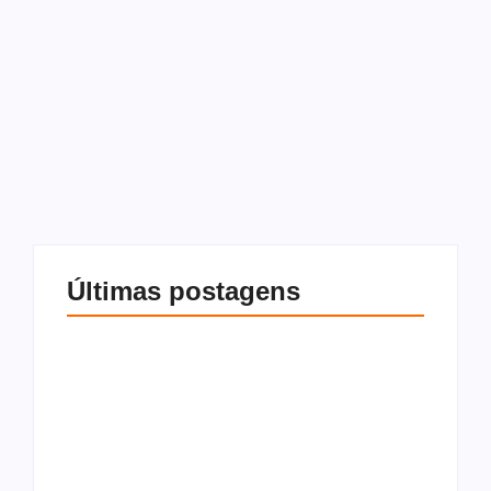
21 de fevereiro de 2026
-
Sem comentários
Redação
Veja como regularizar a obra e evitar problemas na hora de
vender, financiar ou usar seu imóvel como garantia. Nem
toda construção acaba quando a obra termina. Para que
um imóvel seja oficialmente...
Leia mais
Últimas postagens
O que são os
O que é Cláusula
impostos sobre
resolutiva, tipos e
compra e venda de
como funciona na