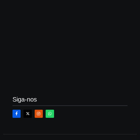
O que é averbação de construção, quanto custa?
Veja um passo a passo
21 de fevereiro de 2026
Siga-nos