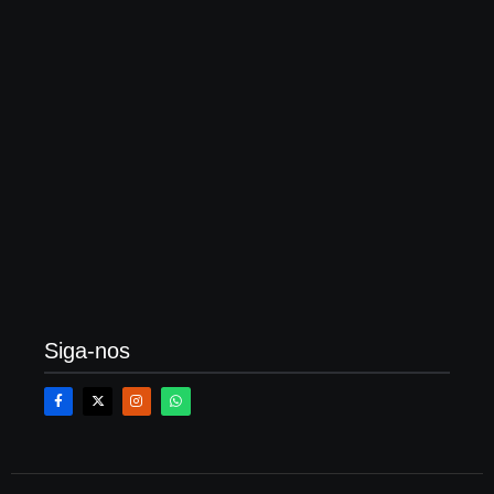
O que é averbação de construção, quanto custa?
Veja um passo a passo
21 de fevereiro de 2026
Siga-nos