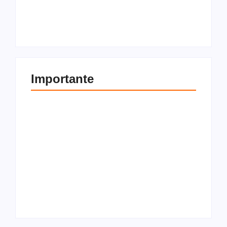
imóvel? Tudo o que
compra e venda de
você precisa saber
imóveis
Por
Redação
Por
Redação
Importante
Como transferir bens
Entenda a diferença
pessoais para uma
entre locador e
holding familiar
locatário
Por
Redação
Por
Redação