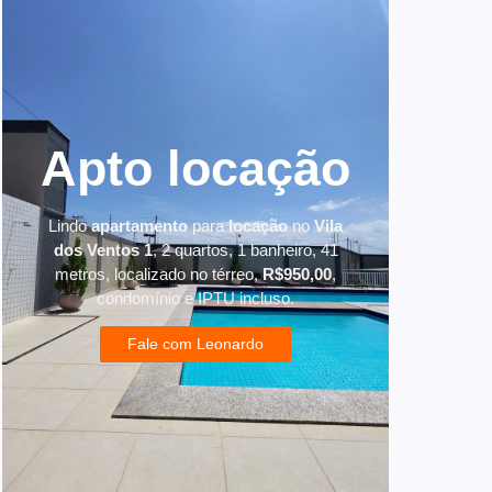
Apto locação
Lindo
apartamento
para
locação
no
Vila
dos Ventos 1
, 2 quartos, 1 banheiro, 41
metros, localizado no térreo,
R$950,00
,
condomínio e IPTU incluso.
Fale com Leonardo