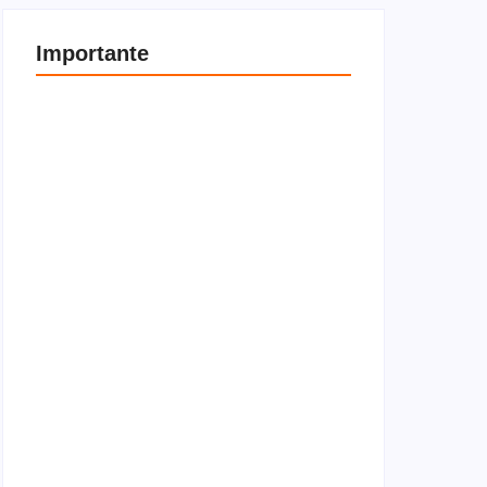
Importante
Entenda a diferença entre locador e locatário
4 de janeiro de 2026