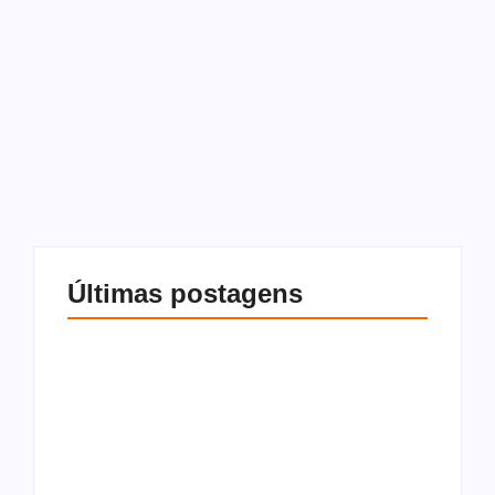
27 de janeiro de 2026
-
Sem comentários
Redação
Explorar os pontos turísticos do Maranhão é como fazer
uma viagem no tempo e conhecer de perto um pedaço
importante da nossa história. São Luís, a capital, é um
lugar cheio de surpresas....
Leia mais
Últimas postagens
O que são os
O que é Cláusula
impostos sobre
resolutiva, tipos e
compra e venda de
como funciona na