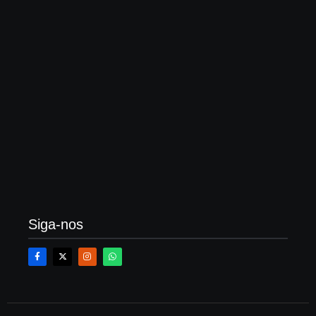
O que é averbação de construção, quanto custa?
Veja um passo a passo
21 de fevereiro de 2026
Siga-nos