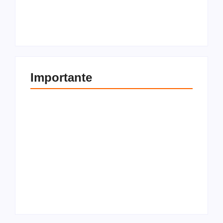
imóvel? Tudo o que
compra e venda de
você precisa saber
imóveis
Por
Redação
Por
Redação
Importante
Como transferir bens
Entenda a diferença
pessoais para uma
entre locador e
holding familiar
locatário
Por
Redação
Por
Redação