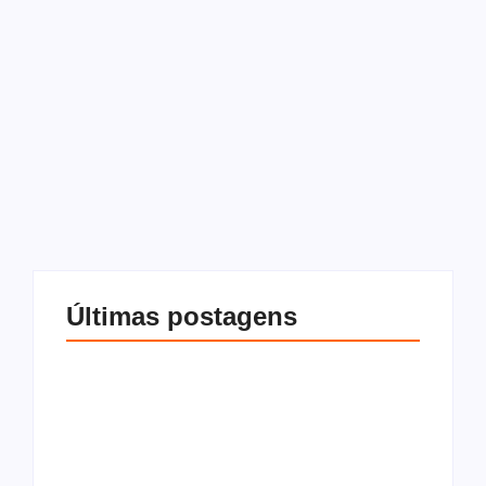
inadimplência
12 de janeiro de 2026
-
Sem comentários
Redação
Está inadimplente com o aluguel? Entenda o que a lei
prevê, quais são as consequências do atraso e como
buscar alternativas para lidar com essa situação Já ouviu
alguém dizer “estou devendo aluguel...
Leia mais
Últimas postagens
O que são os
O que é Cláusula