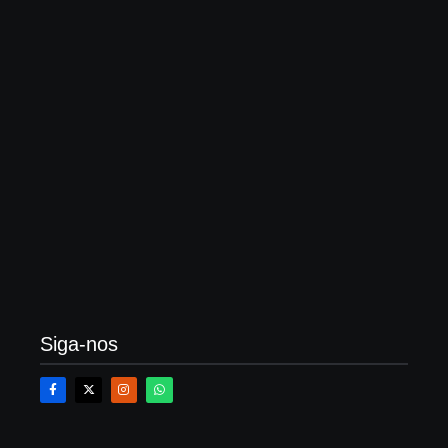
O que é averbação de construção, quanto custa?
Veja um passo a passo
21 de fevereiro de 2026
Siga-nos