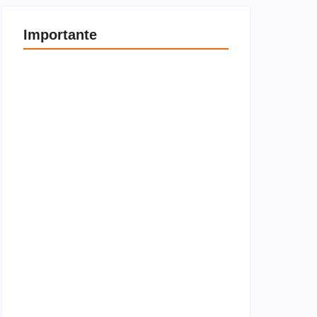
Importante
Entenda a diferença entre locador e locatário
4 de janeiro de 2026