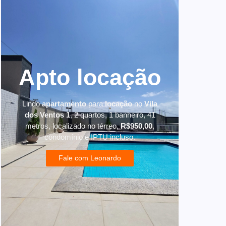
Apto locação
Lindo
apartamento
para
locação
no
Vila
dos Ventos 1
, 2 quartos, 1 banheiro, 41
metros, localizado no térreo,
R$950,00
,
condomínio e IPTU incluso.
Fale com Leonardo