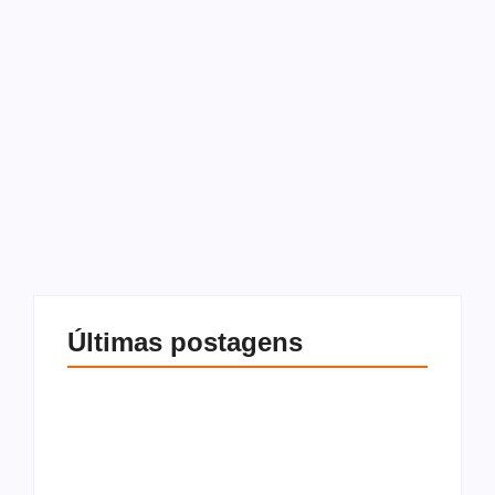
os direitos e deveres de
quem aluga um imóvel
12 de janeiro de 2026
-
Sem comentários
Redação
A Lei Federal nº 8.245/91 passou por atualizações que
acompanharam a digitalização do mercado e as novas
demandas de locadores e inquilinos. Entenda a seguir
Criada em 1991, a Lei do Inquilinato (Lei...
Leia mais
Últimas postagens