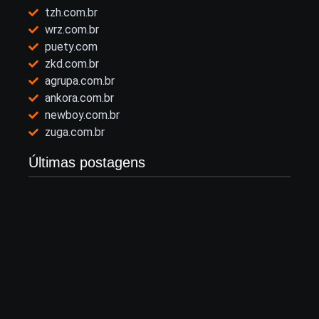
tzh.com.br
wrz.com.br
puety.com
zkd.com.br
agrupa.com.br
ankora.com.br
newboy.com.br
zuga.com.br
Últimas postagens