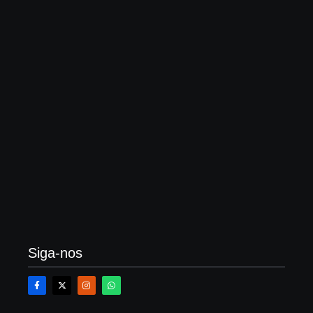
23 de fevereiro de 2026
O que é averbação de construção, quanto custa?
Veja um passo a passo
21 de fevereiro de 2026
Siga-nos