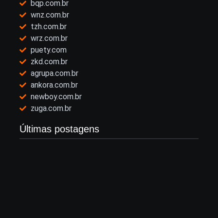
bqp.com.br
wnz.com.br
tzh.com.br
wrz.com.br
puety.com
zkd.com.br
agrupa.com.br
ankora.com.br
newboy.com.br
zuga.com.br
Últimas postagens