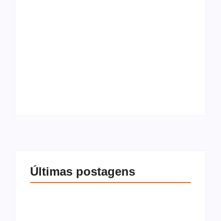
O que são os
O que é Cláusula
impostos sobre
resolutiva, tipos e
compra e venda de
como funciona na
imóvel? Tudo o que
compra e venda de
você precisa saber
imóveis
Por
Redação
Por
Redação
Últimas postagens