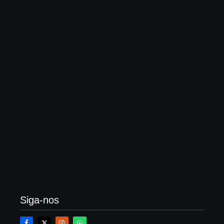
O que é Cláusula resolutiva, tipos e como funciona
na compra e venda de imóveis
23 de fevereiro de 2026
O que é averbação de construção, quanto custa?
Veja um passo a passo
21 de fevereiro de 2026
Siga-nos