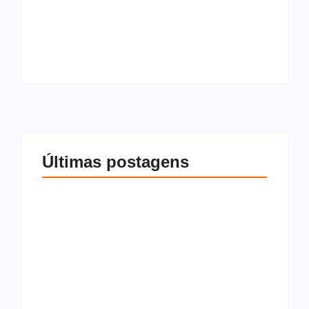
compra e venda de
como funciona na
imóvel? Tudo o que
compra e venda de
você precisa saber
imóveis
Por
Redação
Por
Redação
Últimas postagens
O que são os
O que é Cláusula
impostos sobre
resolutiva, tipos e
compra e venda de
como funciona na
imóvel? Tudo o que
compra e venda de
você precisa saber
imóveis