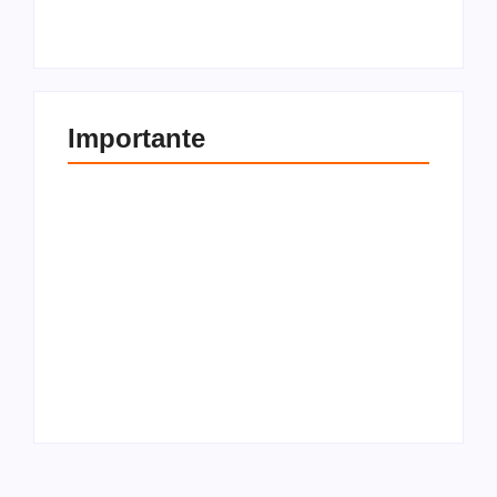
Por
Redação
Por
Redação
Importante
Como transferir bens
Entenda a diferença
pessoais para uma
entre locador e
holding familiar
locatário
Por
Redação
Por
Redação