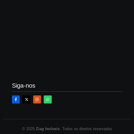
O que é averbação de construção, quanto custa?
Veja um passo a passo
21 de fevereiro de 2026
Siga-nos
© 2025
Ziag Imóveis
. Todos os direitos reservados